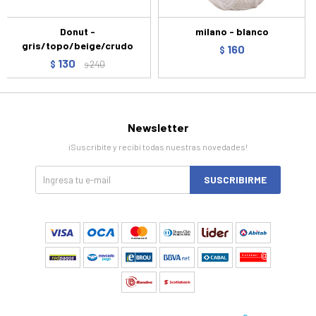
Donut -
milano - blanco
gris/topo/beige/crudo
160
$
130
$
240
$
Newsletter
¡Suscribite y recibí todas nuestras novedades!
SUSCRIBIRME