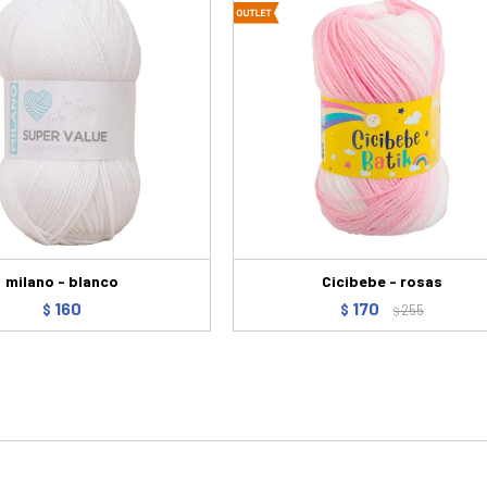
milano - blanco
Cicibebe - rosas
160
170
$
$
255
$