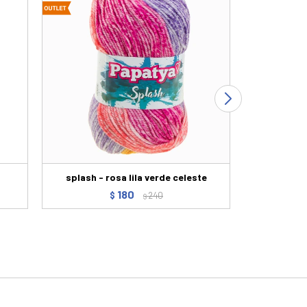
splash - rosa lila verde celeste
Sup
180
$
240
$