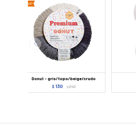
Donut - gris/topo/beige/crudo
130
$
240
$