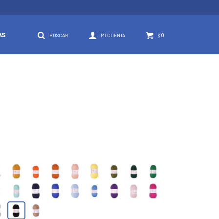
AS
0
$