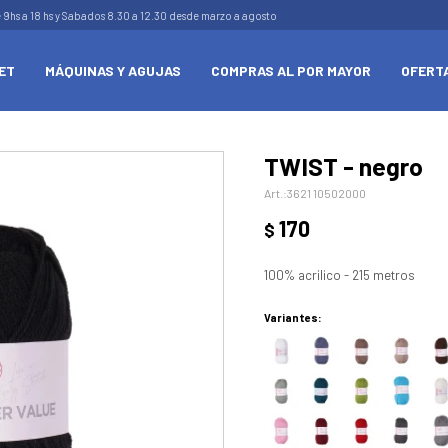
e 9hs a 18 hs y Sabados 8.30 a 12.30 desde marzo a agosto
ET
MÁQUINAS Y AGUJAS
COMPRAS AL POR MAYOR
OFERT
TWIST - negro
3621 10502000
170
$
100% acrilico - 215 metros
Variantes: