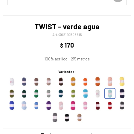
TWIST - verde agua
3621 10505615
170
$
100% acrilico - 215 metros
Variantes: