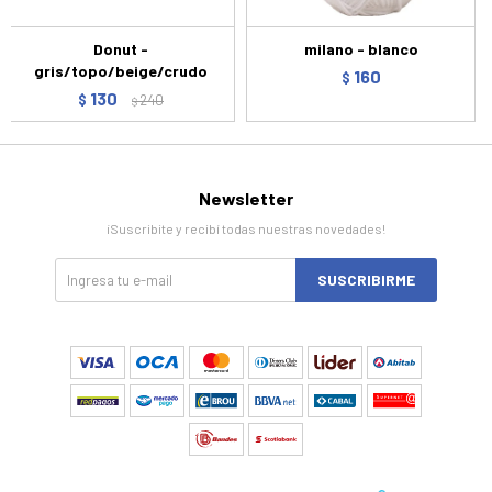
Donut -
milano - blanco
gris/topo/beige/crudo
160
$
130
$
240
$
Newsletter
¡Suscribite y recibí todas nuestras novedades!
SUSCRIBIRME